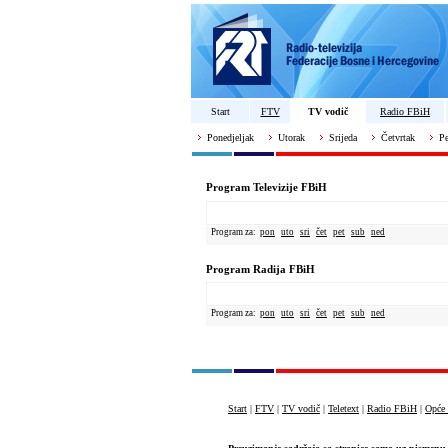
Start
FTV
TV vodič
Radio FBiH
Ponedjeljak
Utorak
Srijeda
Četvrtak
Pe
Program Televizije FBiH
Program za:
pon
uto
sri
čet
pet
sub
ned
Program Radija FBiH
Program za:
pon
uto
sri
čet
pet
sub
ned
Start
|
FTV
|
TV vodič
|
Teletext
|
Radio FBiH
|
Opće 