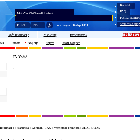
Kontakt
FAQ
Sarajevo, 08.08.2026 | 13:11
Postavi homepa
Vremenska prog
BHRT
RTRS
Live program Radija FBiH
TELETEX
Opće informacije
Marketing
Javne nabavke
tak
Subota
Nedjelja
Najava
Strani program
TV Vodič
,
informacije
|
Marketing
|
Kontakti
|
FAQ
|
Vremenska prognoza
|
BHRT
|
RTRS