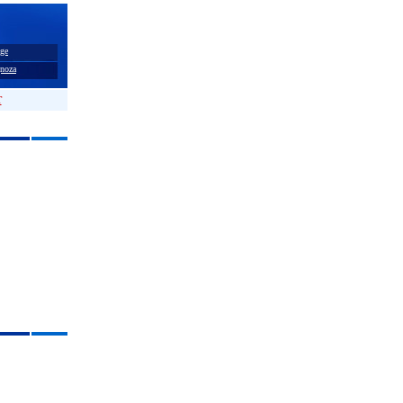
ge
noza
T