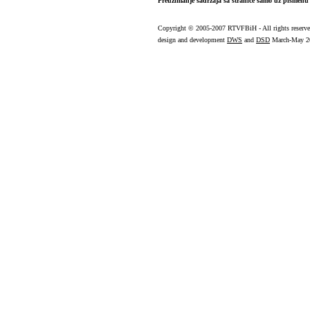
Preuzimanje sadržaja sa stranice samo uz pismenu 
Copyright
© 2005-2007 RTVFBiH - All rights reserv
design and development
DWS
and
DSD
March-May 2