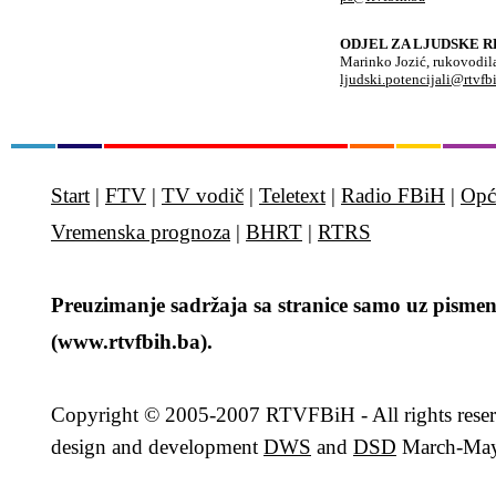
ODJEL ZA LJUDSKE R
Marinko Jozić, rukovodil
ljudski.potencijali@rtvfb
Start
|
FTV
|
TV vodič
|
Teletext
|
Radio FBiH
|
Opć
Vremenska prognoza
|
BHRT
|
RTRS
Preuzimanje sadržaja sa stranice samo uz pismen
(www.rtvfbih.ba).
Copyright
© 2005-2007 RTVFBiH - All rights rese
design and development
DWS
and
DSD
March-May