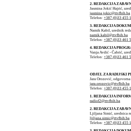
2. REDAKCIJA ZABA
Jasmina Jokić Hajrić, ure
jasmina.jokic@rtvfbih.ba
Telefon:
+387 (0)33 455 
3. REDAKCIJA DOK
Namik Kabil, urednik red
namik.kabil@rtvfbih.ba
Telefon:
+387 (0)33 461 
4. REDAKCIJA PROGR
Vanja Avdić - Čabrić, ure
Telefon:
+387 (0)33 461 
ODJEL ZA RADIJSKI 
Jara Orozović, odgovorna
jara.orozovic@rtvfbih.ba
Telefon:
+387 (0)33 455 
1. REDAKCIJA INFO
radiof2@rtvfbih.ba
2. REDAKCIJA ZABA
Ljiljana Simić, urednica r
ljiljana.simic@rtvfbih.ba
Telefon:
+387 (0)33 455 
3. REDAKCIJA DOK