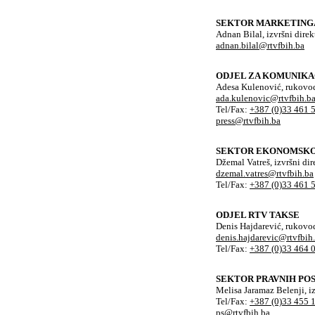
SEKTOR MARKETING
Adnan Bilal, izvršni direk
adnan.bilal@rtvfbih.ba
ODJEL ZA KOMUNIKA
Adesa Kulenović, rukovod
ada.kulenovic@rtvfbih.b
Tel/Fax:
+387 (0)33 461 
press@rtvfbih.ba
SEKTOR EKONOMSKO 
Džemal Vatreš, izvršni dir
dzemal.vatres@rtvfbih.ba
Tel/Fax:
+387 (0)33 461 
ODJEL RTV TAKSE
Denis Hajdarević, rukovo
denis.hajdarevic@rtvfbih
Tel/Fax:
+387 (0)33 464 
SEKTOR PRAVNIH PO
Melisa Jaramaz Belenji, iz
Tel/Fax:
+387 (0)33 455 
ps@rtvfbih.ba