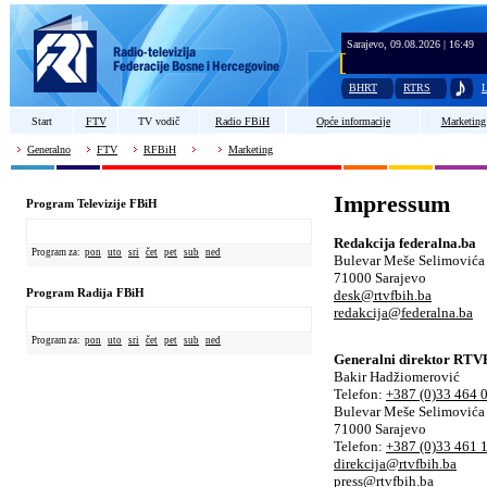
Sarajevo, 09.08.2026 | 16:49
BHRT
RTRS
L
Start
FTV
TV vodič
Radio FBiH
Opće informacije
Marketing
Generalno
FTV
RFBiH
Marketing
Impressum
Program Televizije FBiH
Redakcija federalna.ba
Program za:
pon
uto
sri
čet
pet
sub
ned
Bulevar Meše Selimovića
71000 Sarajevo
Program Radija FBiH
desk@rtvfbih.ba
redakcija@federalna.ba
Program za:
pon
uto
sri
čet
pet
sub
ned
Generalni direktor RT
Bakir Hadžiomerović
Telefon:
+387 (0)33 464 
Bulevar Meše Selimovića
71000 Sarajevo
Telefon:
+387 (0)33 461 
direkcija@rtvfbih.ba
press@rtvfbih.ba