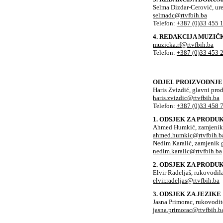
Selma Dizdar-Cerović, ure
selmadc@rtvfbih.ba
Telefon:
+387 (0)33 455 
4. REDAKCIJA MUZI
muzicka.rf@rtvfbih.ba
Telefon:
+387 (0)33 453 
ODJEL PROIZVODNJE
Haris Zvizdić, glavni pr
haris.zvizdic@rtvfbih.ba
Telefon:
+387 (0)33 458 
1. ODSJEK ZA PROD
Ahmed Humkić, zamjenik
ahmed.humkic@rtvfbih.b
Nedim Karalić, zamjenik
nedim.karalic@rtvfbih.ba
2. ODSJEK ZA PRODU
Elvir Radeljaš, rukovodil
elvir.radeljas@rtvfbih.ba
3. ODSJEK ZA JEZIKE
Jasna Primorac, rukovodit
jasna.primorac@rtvfbih.b