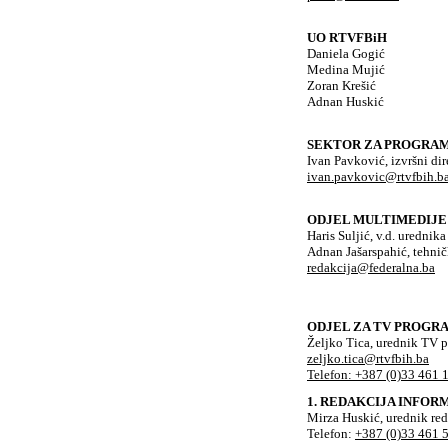
UO RTVFBiH
Daniela Gogić
Medina Mujić
Zoran Krešić
Adnan Huskić
SEKTOR ZA PROGRAM
Ivan Pavković, izvršni d
ivan.pavkovic@rtvfbih.b
ODJEL MULTIMEDIJE
Haris Suljić, v.d. urednika
Adnan Jašarspahić, tehnič
redakcija@federalna.ba
ODJEL ZA TV PROGR
Željko Tica, urednik TV 
zeljko.tica@rtvfbih.ba
Telefon: +387 (0)33 461 
1. REDAKCIJA INFO
Mirza Huskić, urednik red
Telefon:
+387 (0)33 461 