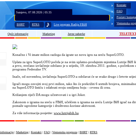
Kontakt
FAQ
Sarajevo, 07.08.2026 | 05:35
Postavi homepa
Vremenska prog
BHRT
RTRS
Live program Radija FBiH
TELETEX
Opće informacije
Marketing
Javne nabavke
Konačno i Vi imate milion razloga da igrate uz novu igru na sreću SuperLOTO.
Uplata za igru SuperLOTO počela je na svim uplatno-prodajnim mjestima Lutrije BiH ši
a prvo, svečano izvlačenje održano je u srijedu, 19. oktobra 2011. godine, s početkom u
programu Federalne TV.
Inače, od novembra, izvlačenja SuperLOTO-a održavat će se svake druge i četvrte srije
Igrači mogu osvojiti svoj prvi milion, tako što će prekrižiti 6 sretnih brojeva, minimal
na SuperLOTO listiću i odabrati svoju omiljenu boju - crvenu ili crnu.
Križanjem riječi DA mogu učestvovati i u igri Joker.
Zakonom o igrama na sreću u FBiH, učešćem u igrama na sreću Lutrije BiH igrač na dir
pomaže ugrožene kategorije i društveno-korisne aktivnosti.
Za više informacija posjetite:
www.lutrijabih.ba
informacije
|
Marketing
|
Kontakti
|
FAQ
|
Vremenska prognoza
|
BHRT
|
RTRS