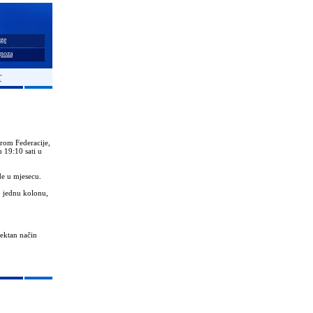
ge
noza
T
rom Federacije,
 19:10 sati u
de u mjesecu.
no jednu kolonu,
ektan način