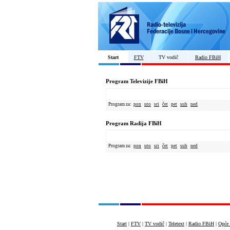
Start
FTV
TV vodič
Radio FBiH
Program Televizije FBiH
Program za:
pon
uto
sri
čet
pet
sub
ned
Program Radija FBiH
Program za:
pon
uto
sri
čet
pet
sub
ned
Start
|
FTV
|
TV vodič
|
Teletext
|
Radio FBiH
|
Opće 