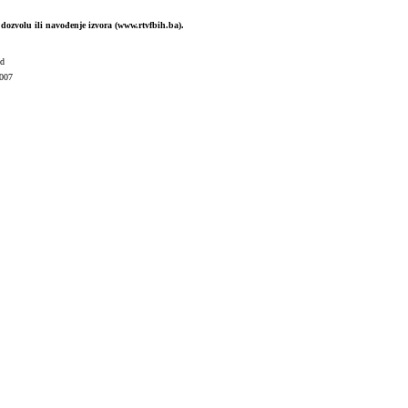
dozvolu ili navođenje izvora (www.rtvfbih.ba).
ed
007