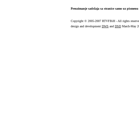
Preuzimanje sadržaja sa stranice samo uz pismenu 
Copyright
© 2005-2007 RTVFBiH - All rights reserv
design and development
DWS
and
DSD
March-May 2