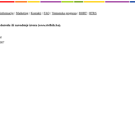
informacije
|
Marketing
|
Kontakti
|
FAQ
|
Vremenska prognoza
|
BHRT
|
RTRS
dozvolu ili navođenje izvora (www.rtvfbih.ba).
ed
007