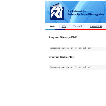
Start
FTV
TV vodič
Radio FBiH
Program Televizije FBiH
Program za:
pon
uto
sri
čet
pet
sub
ned
Program Radija FBiH
Program za:
pon
uto
sri
čet
pet
sub
ned