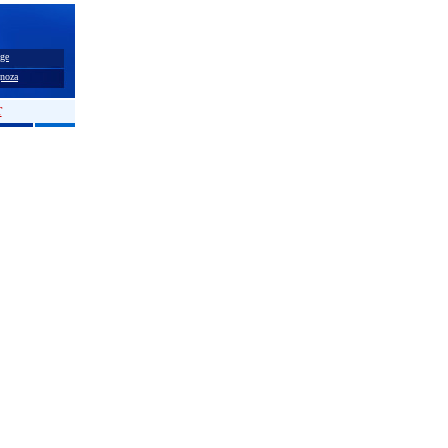
ge
noza
T