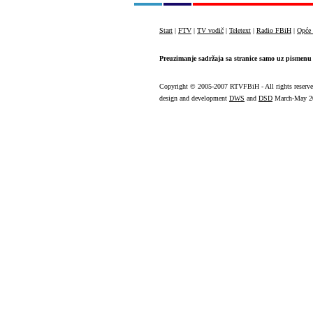
Start
|
FTV
|
TV vodič
|
Teletext
|
Radio FBiH
|
Opće 
Preuzimanje sadržaja sa stranice samo uz pismenu 
Copyright
© 2005-2007 RTVFBiH - All rights reserv
design and development
DWS
and
DSD
March-May 2