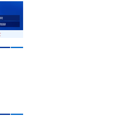
ge
noza
T