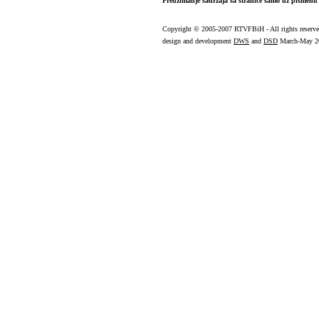
Preuzimanje sadržaja sa stranice samo uz pismenu 
Copyright
© 2005-2007 RTVFBiH - All rights reserv
design and development
DWS
and
DSD
March-May 2