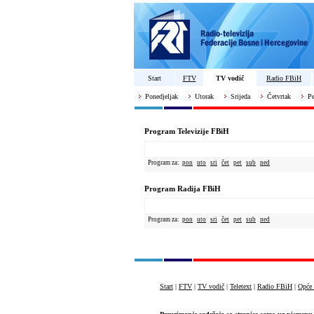
Start
FTV
TV vodič
Radio FBiH
Ponedjeljak
Utorak
Srijeda
Četvrtak
Pe
Program Televizije FBiH
Program za:
pon
uto
sri
čet
pet
sub
ned
Program Radija FBiH
Program za:
pon
uto
sri
čet
pet
sub
ned
Start
|
FTV
|
TV vodič
|
Teletext
|
Radio FBiH
|
Opće 