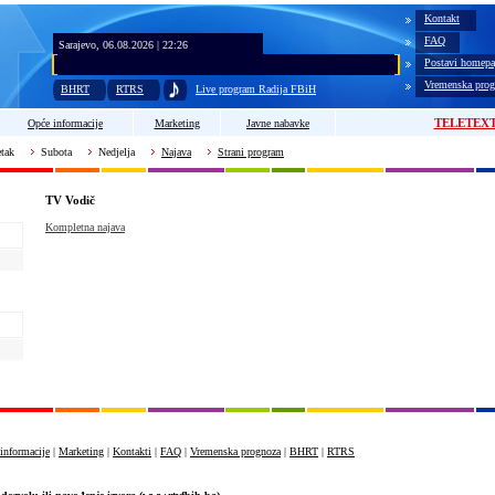
Kontakt
FAQ
Sarajevo, 06.08.2026 | 22:26
Postavi homepa
Vremenska prog
BHRT
RTRS
Live program Radija FBiH
TELETEX
Opće informacije
Marketing
Javne nabavke
tak
Subota
Nedjelja
Najava
Strani program
TV Vodič
Kompletna najava
informacije
|
Marketing
|
Kontakti
|
FAQ
|
Vremenska prognoza
|
BHRT
|
RTRS