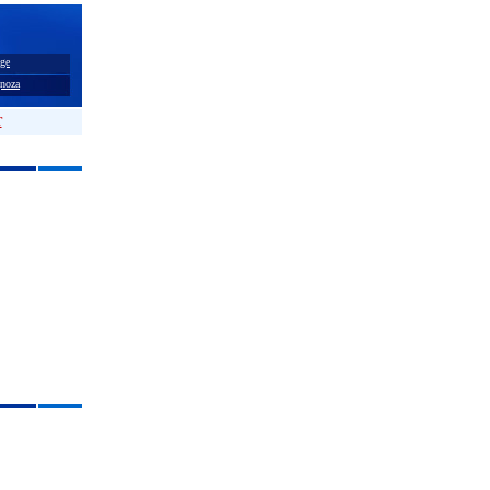
ge
noza
T