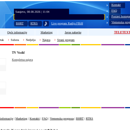
Kontakt
FAQ
Sarajevo, 08.08.2026 | 11:04
Postavi homepa
Vremenska prog
BHRT
RTRS
Live program Radija FBiH
TELETEX
Opće informacije
Marketing
Javne nabavke
tak
Subota
Nedjelja
Najava
Strani program
TV Vodič
Kompletna najava
informacije
|
Marketing
|
Kontakti
|
FAQ
|
Vremenska prognoza
|
BHRT
|
RTRS