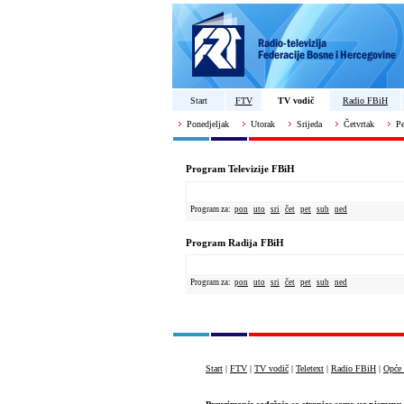
Start
FTV
TV vodič
Radio FBiH
Ponedjeljak
Utorak
Srijeda
Četvrtak
Pe
Program Televizije FBiH
Program za:
pon
uto
sri
čet
pet
sub
ned
Program Radija FBiH
Program za:
pon
uto
sri
čet
pet
sub
ned
Start
|
FTV
|
TV vodič
|
Teletext
|
Radio FBiH
|
Opće 