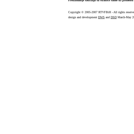
Preuzimanje sadržaja sa stranice samo uz pismenu 
Copyright
© 2005-2007 RTVFBiH - All rights reserv
design and development
DWS
and
DSD
March-May 2