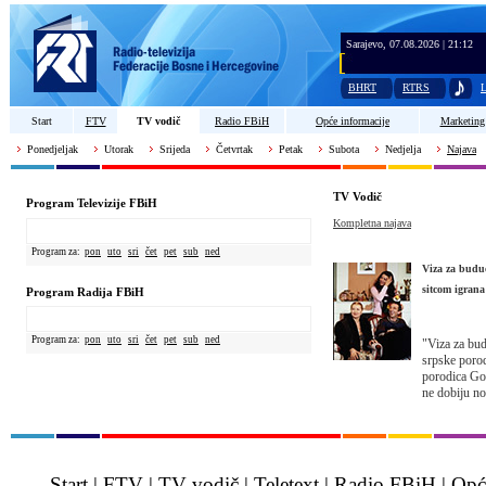
Sarajevo, 07.08.2026 | 21:12
BHRT
RTRS
L
Start
FTV
TV vodič
Radio FBiH
Opće informacije
Marketing
Ponedjeljak
Utorak
Srijeda
Četvrtak
Petak
Subota
Nedjelja
Najava
TV Vodič
Program Televizije FBiH
Kompletna najava
Program za:
pon
uto
sri
čet
pet
sub
ned
Viza za budu
sitcom igrana 
Program Radija FBiH
Program za:
pon
uto
sri
čet
pet
sub
ned
"Viza za bud
srpske porod
porodica Gol
ne dobiju no
Start
|
FTV
|
TV vodič
|
Teletext
|
Radio FBiH
|
Opć