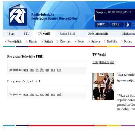
Sarajevo, 09.08.2026 | 05:17
BHRT
RTRS
L
Start
FTV
TV vodič
Radio FBiH
Opće informacije
Marketing
Ponedjeljak
Utorak
Srijeda
Četvrtak
Petak
Subota
Nedjelja
Najava
TV Vodič
Program Televizije FBiH
Kompletna najava
Program za:
pon
uto
sri
čet
pet
sub
ned
Viza za budu
igrana serija,
Program Radija FBiH
Program za:
pon
uto
sri
čet
pet
sub
ned
"Viza za bud
srpske porod
porodica Gol
ne dobiju no