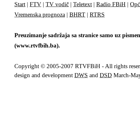
Start
|
FTV
|
TV vodič
|
Teletext
|
Radio FBiH
|
Opć
Vremenska prognoza
|
BHRT
|
RTRS
Preuzimanje sadržaja sa stranice samo uz pismen
(www.rtvfbih.ba).
Copyright
© 2005-2007 RTVFBiH - All rights rese
design and development
DWS
and
DSD
March-May