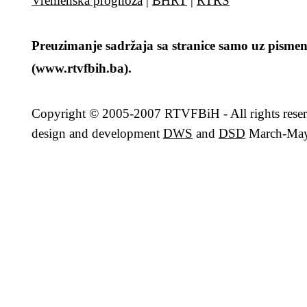
Vremenska prognoza
|
BHRT
|
RTRS
Preuzimanje sadržaja sa stranice samo uz pismen
(www.rtvfbih.ba).
Copyright
© 2005-2007 RTVFBiH - All rights rese
design and development
DWS
and
DSD
March-May