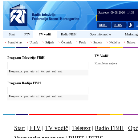
Sarajevo, 09.08.2026 | 14:36
BHRT
RTRS
L
Start
FTV
TV vodič
Radio FBiH
Opće informacije
Marketing
Ponedjeljak
Utorak
Srijeda
Četvrtak
Petak
Subota
Nedjelja
Najava
TV Vodič
Program Televizije FBiH
Kompletna najava
Program za:
pon
uto
sri
čet
pet
sub
ned
Program Radija FBiH
Program za:
pon
uto
sri
čet
pet
sub
ned
Start
|
FTV
|
TV vodič
|
Teletext
|
Radio FBiH
|
Opć