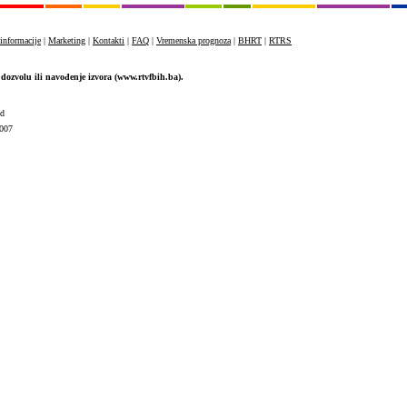
informacije
|
Marketing
|
Kontakti
|
FAQ
|
Vremenska prognoza
|
BHRT
|
RTRS
dozvolu ili navođenje izvora (www.rtvfbih.ba).
ed
007