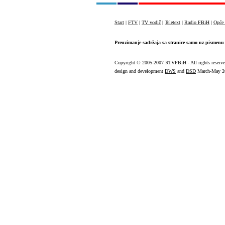
Start
|
FTV
|
TV vodič
|
Teletext
|
Radio FBiH
|
Opće 
Preuzimanje sadržaja sa stranice samo uz pismenu 
Copyright
© 2005-2007 RTVFBiH - All rights reserv
design and development
DWS
and
DSD
March-May 2