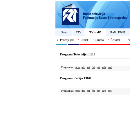
Start
FTV
TV vodič
Radio FBiH
Ponedjeljak
Utorak
Srijeda
Četvrtak
Pe
Program Televizije FBiH
Program za:
pon
uto
sri
čet
pet
sub
ned
Program Radija FBiH
Program za:
pon
uto
sri
čet
pet
sub
ned