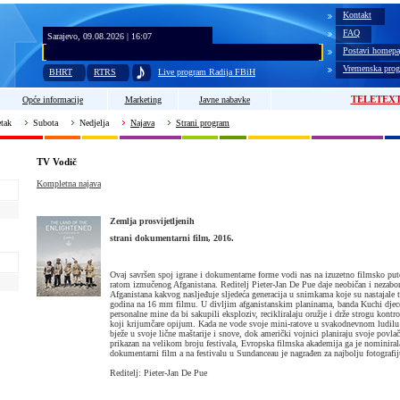
Kontakt
FAQ
Sarajevo, 09.08.2026 | 16:07
Postavi homepa
Vremenska prog
BHRT
RTRS
Live program Radija FBiH
TELETEX
Opće informacije
Marketing
Javne nabavke
tak
Subota
Nedjelja
Najava
Strani program
TV Vodič
Kompletna najava
Zemlja prosvijetljenih
strani dokumentarni film, 2016.
Ovaj savršen spoj igrane i dokumentarne forme vodi nas na izuzetno filmsko put
ratom izmučenog Afganistana. Reditelj Pieter-Jan De Pue daje neobičan i nezabo
Afganistana kakvog nasljeđuje sljedeća generacija u snimkama koje su nastajal
godina na 16 mm filmu. U divljim afganistanskim planinama, banda Kuchi djece
personalne mine da bi sakupili eksploziv, recikliralaju oružje i drže strogu kont
koji krijumčare opijum. Kada ne vode svoje mini-ratove u svakodnevnom ludilu 
bježe u svoje lične maštarije i snove, dok američki vojnici planiraju svoje povla
prikazan na velikom broju festivala, Evropska filmska akademija ga je nominirala
dokumentarni film a na festivalu u Sundanceau je nagrađen za najbolju fotografij
Reditelj: Pieter-Jan De Pue