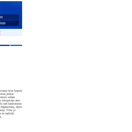
ge
noza
T
ovanje kroz ljepote
ravan prikaz
e tokom sedam
 iskopavaju anti-
rolu nad karavanima
Afganistana, djece
čenje. Film je
 za najbolji
u.