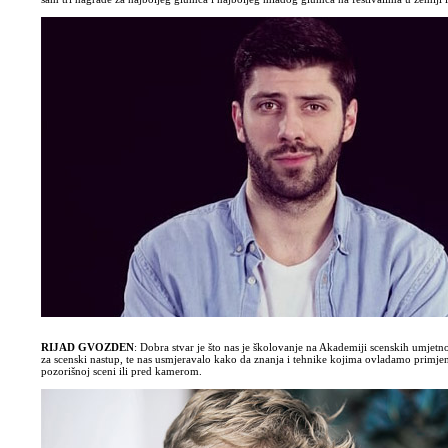
RIJAD GVOZDEN
: Dobra stvar je što nas je školovanje na Akademiji scenskih umjetn
za scenski nastup, te nas usmjeravalo kako da znanja i tehnike kojima ovladamo primj
pozorišnoj sceni ili pred kamerom.