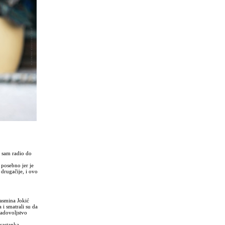
 sam radio do
 posebno jer je
 drugačije, i ovo
Jasmina Jokić
 i smatrali su da
zadovoljstvo
sastanka