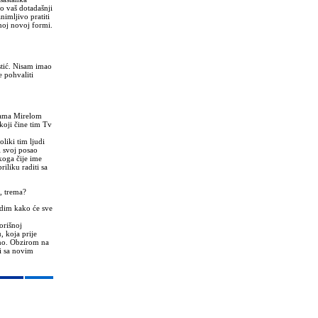
o vaš dotadašnji
nimljivo pratiti
noj novoj formi.
stić. Nisam imao
e pohvaliti
cama Mirelom
koji čine tim Tv
liki tim ljudi
i svoj posao
koga čije ime
riliku raditi sa
e, trema?
idim kako će sve
orišnoj
, koja prije
ano. Obzirom na
ni sa novim