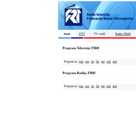
Start
FTV
TV vodič
Radio FBiH
Program Televizije FBiH
Program za:
pon
uto
sri
čet
pet
sub
ned
Program Radija FBiH
Program za:
pon
uto
sri
čet
pet
sub
ned