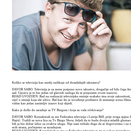
Koliko se televizija kao medij razlikuje od dosadašnjih iskustava?
DAVOR SABO: Televizija je za mene potpuno novo iskustvo, drugačije od bilo čega što
sad. Upravo je to bio jedan od glavnih razloga da se prepustim ovom izazovu.
RIJAD GVOZDEN: Rad na realizaciji televizijske emisije svakako ima svoje zakonitosti,
riječ o emisiji koja ide uživo. Baš kao što je izvođenje predstave ili snimanje scena filma
vidim kao jedan zanimljiv izazov koji slijedi.
Kako je došlo do saradnje sa TV Bingom i koja su vaša očekivanja?
DAVOR SABO: Kontaktirali su me Federalna televizija i Lutrija BiH, prije svega sjajna 
Hajrić. Tražili su nova lica za Tv Bingo Show, željeli da to budu dvojica mladih glumaca
bih ja bio dobar izbor za ovakvu ulogu. Nije nam trebalo dugo da se dogovorimo i na 
svih strana, počinjemo sa suradnjom.
RIJAD GVOZDEN: Kontaktirali su me sa Federalne televizije te mi je nakon inicijalnog 