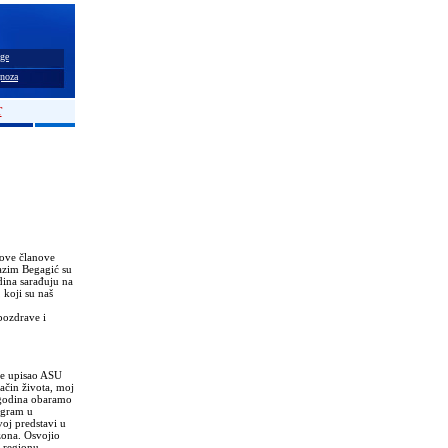
ge
noza
T
nove članove
azim Begagić su
dina sarađuju na
 koji su naš
pozdrave i
je upisao ASU
ačin života, moj
5 godina obaramo
igram u
oj predstavi u
ezona. Osvojio
 regionu.