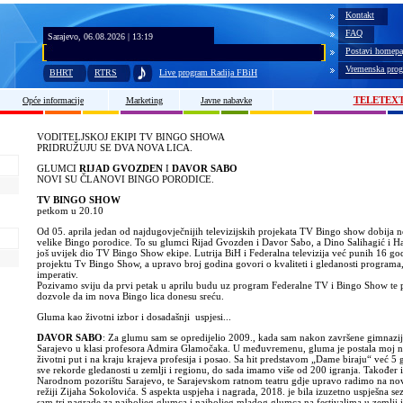
Kontakt
FAQ
Sarajevo, 06.08.2026 | 13:19
Postavi homepa
Vremenska prog
BHRT
RTRS
Live program Radija FBiH
TELETEX
Opće informacije
Marketing
Javne nabavke
VODITELJSKOJ EKIPI TV BINGO SHOWA
PRIDRUŽUJU SE DVA NOVA LICA.
GLUMCI
RIJAD GVOZDEN
I
DAVOR SABO
NOVI SU ČLANOVI BINGO PORODICE.
TV BINGO SHOW
petkom u 20.10
Od 05. aprila jedan od najdugovječnijih televizijskih projekata TV Bingo show dobija 
velike Bingo porodice. To su glumci Rijad Gvozden i Davor Sabo, a Dino Salihagić i H
još uvijek dio TV Bingo Show ekipe. Lutrija BiH i Federalna televizija već punih 16 go
projektu Tv Bingo Show, a upravo broj godina govori o kvaliteti i gledanosti programa,
imperativ.
Pozivamo sviju da prvi petak u aprilu budu uz program Federalne TV i Bingo Show te 
dozvole da im nova Bingo lica donesu sreću.
Gluma kao životni izbor i dosadašnji uspjesi...
DAVOR SABO
: Za glumu sam se opredijelio 2009., kada sam nakon završene gimnazi
Sarajevo u klasi profesora Admira Glamočaka. U međuvremenu, gluma je postala moj n
životni put i na kraju krajeva profesija i posao. Sa hit predstavom „Dame biraju“ već 
sve rekorde gledanosti u zemlji i regionu, do sada imamo više od 200 igranja. Također 
Narodnom pozorištu Sarajevo, te Sarajevskom ratnom teatru gdje upravo radimo na nov
režiji Zijaha Sokolovića. S aspekta uspjeha i nagrada, 2018. je bila izuzetno uspješna s
sam tri nagrade za najboljeg glumca i najboljeg mladog glumca na festivalima u zemlji i