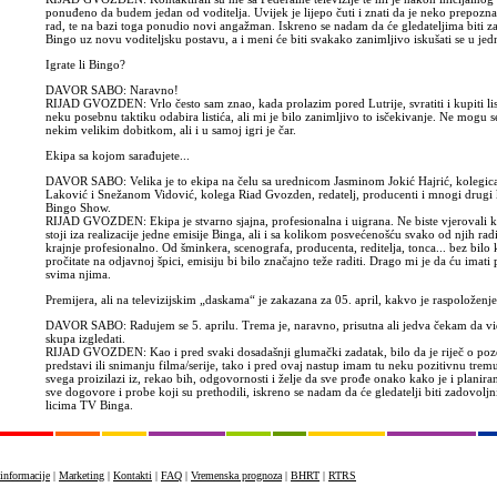
ponuđeno da budem jedan od voditelja. Uvijek je lijepo čuti i znati da je neko prepozna
rad, te na bazi toga ponudio novi angažman. Iskreno se nadam da će gledateljima biti za
Bingo uz novu voditeljsku postavu, a i meni će biti svakako zanimljivo iskušati se u jed
Igrate li Bingo?
DAVOR SABO: Naravno!
RIJAD GVOZDEN: Vrlo često sam znao, kada prolazim pored Lutrije, svratiti i kupiti li
neku posebnu taktiku odabira listića, ali mi je bilo zanimljivo to isčekivanje. Ne mogu s
nekim velikim dobitkom, ali i u samoj igri je čar.
Ekipa sa kojom sarađujete...
DAVOR SABO: Velika je to ekipa na čelu sa urednicom Jasminom Jokić Hajrić, kolegi
Laković i Snežanom Vidović, kolega Riad Gvozden, redatelj, producenti i mnogi drugi 
Bingo Show.
RIJAD GVOZDEN: Ekipa je stvarno sjajna, profesionalna i uigrana. Ne biste vjerovali ko
stoji iza realizacije jedne emisije Binga, ali i sa kolikom posvećenošću svako od njih rad
krajnje profesionalno. Od šminkera, scenografa, producenta, reditelja, tonca... bez bilo 
pročitate na odjavnoj špici, emisiju bi bilo značajno teže raditi. Drago mi je da ću imati p
svima njima.
Premijera, ali na televizijskim „daskama“ je zakazana za 05. april, kakvo je raspoloženj
DAVOR SABO: Radujem se 5. aprilu. Trema je, naravno, prisutna ali jedva čekam da v
skupa izgledati.
RIJAD GVOZDEN: Kao i pred svaki dosadašnji glumački zadatak, bilo da je riječ o poz
predstavi ili snimanju filma/serije, tako i pred ovaj nastup imam tu neku pozitivnu tremu
svega proizilazi iz, rekao bih, odgovornosti i želje da sve prođe onako kako je i planir
sve dogovore i probe koji su prethodili, iskreno se nadam da će gledatelji biti zadovolj
licima TV Binga.
informacije
|
Marketing
|
Kontakti
|
FAQ
|
Vremenska prognoza
|
BHRT
|
RTRS