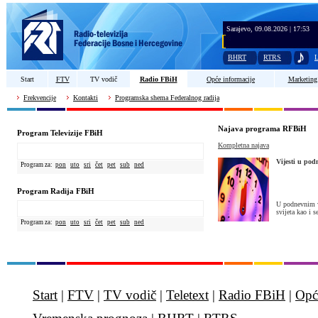
Sarajevo, 09.08.2026 | 17:53
BHRT
RTRS
L
Start
FTV
TV vodič
Radio FBiH
Opće informacije
Marketing
Frekvencije
Kontakti
Programska shema Federalnog radija
Najava programa RFBiH
Program Televizije FBiH
Kompletna najava
Vijesti u pod
Program za:
pon
uto
sri
čet
pet
sub
ned
Program Radija FBiH
U podnevnim v
svijeta kao i s
Program za:
pon
uto
sri
čet
pet
sub
ned
Start
|
FTV
|
TV vodič
|
Teletext
|
Radio FBiH
|
Opć