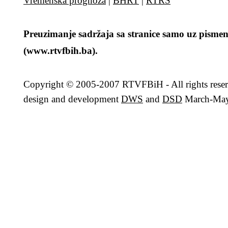
Vremenska prognoza
|
BHRT
|
RTRS
Preuzimanje sadržaja sa stranice samo uz pismen
(www.rtvfbih.ba).
Copyright
© 2005-2007 RTVFBiH - All rights rese
design and development
DWS
and
DSD
March-May