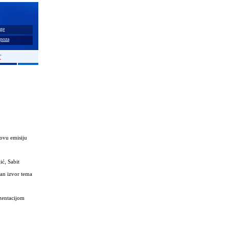
ge
noza
T
novu emisiju
ić, Sabit
pan izvor tema
zentacijom