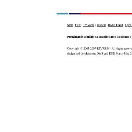
Start
|
FTV
|
TV vodič
|
Teletext
|
Radio FBiH
|
Opće 
Preuzimanje sadržaja sa stranice samo uz pismenu 
Copyright
© 2005-2007 RTVFBiH - All rights reserv
design and development
DWS
and
DSD
March-May 2