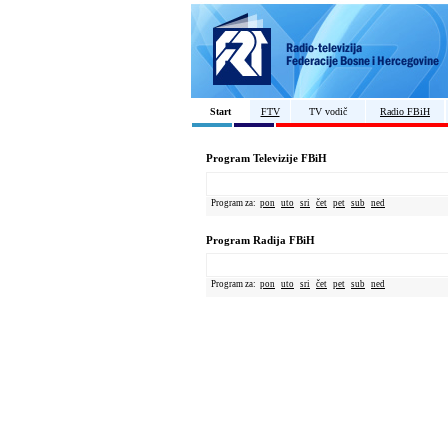
Start
FTV
TV vodič
Radio FBiH
Program Televizije FBiH
Program za:
pon
uto
sri
čet
pet
sub
ned
Program Radija FBiH
Program za:
pon
uto
sri
čet
pet
sub
ned