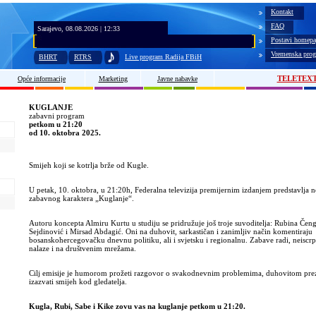
Kontakt
FAQ
Sarajevo, 08.08.2026 | 12:33
Postavi homepa
Vremenska prog
BHRT
RTRS
Live program Radija FBiH
TELETEX
Opće informacije
Marketing
Javne nabavke
KUGLANJE
zabavni program
petkom u 21:20
od 10. oktobra 2025.
Smijeh koji se kotrlja br
že od Kugle.
U petak, 10. oktobra, u 21:20h, Federalna televizija premijernim izdanjem predstavlja 
zabavnog karaktera
„Kuglanje“.
Autoru koncepta Almiru Kurtu u studiju se pridru
žuje još troje
suvoditelja
: Rubina Čeng
Sejdinović
i Mirsad
Abdagić
. Oni na duhovit, sarkastičan i zanimljiv način komentiraju
bosanskohercegovačku dnevnu politiku, ali i svjetsku i regionalnu. Zabave radi, neiscr
nalaze i na društvenim mrežama.
Cilj emisije je humorom prožeti razgovor o svakodnevnim problemima, duhovitom pre
izazvati smijeh kod gledatelja.
Kugla, Rubi, Sabe i Kike zovu vas na kuglanje petkom u 21:20.