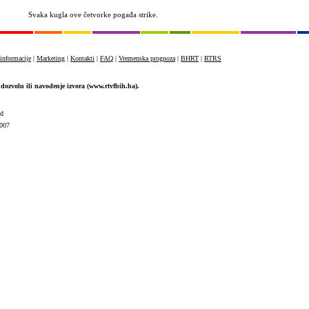
Svaka kugla ove četvorke
pogađa
strike.
informacije
|
Marketing
|
Kontakti
|
FAQ
|
Vremenska prognoza
|
BHRT
|
RTRS
dozvolu ili navođenje izvora (www.rtvfbih.ba).
ed
007