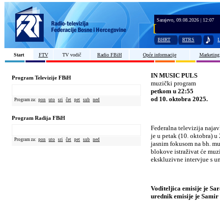
Sarajevo, 09.08.2026 | 12:07
BHRT
RTRS
L
Start
FTV
TV vodič
Radio FBiH
Opće informacije
Marketing
IN MUSIC PULS
Program Televizije FBiH
muzi
čki program
petkom u 22:55
od 10. oktobra 2025.
Program za:
pon
uto
sri
čet
pet
sub
ned
Program Radija FBiH
Federalna televizija naj
je u petak (10. oktobra) 
Program za:
pon
uto
sri
čet
pet
sub
ned
jasnim fokusom na bh. mu
blokove istraživat će muzi
ekskluzivne intervjue s u
Voditeljica emisije je Sa
urednik emisije je Samir 