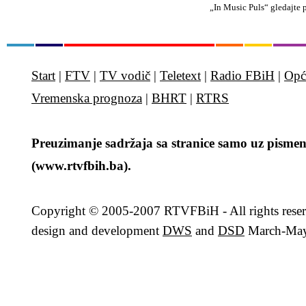
„In Music Puls“ gledajte 
Start
|
FTV
|
TV vodič
|
Teletext
|
Radio FBiH
|
Opć
Vremenska prognoza
|
BHRT
|
RTRS
Preuzimanje sadržaja sa stranice samo uz pismen
(www.rtvfbih.ba).
Copyright
© 2005-2007 RTVFBiH - All rights rese
design and development
DWS
and
DSD
March-May