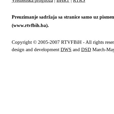
Vremenska prognoza
|
BHRT
|
RTRS
Preuzimanje sadržaja sa stranice samo uz pismen
(www.rtvfbih.ba).
Copyright
© 2005-2007 RTVFBiH - All rights rese
design and development
DWS
and
DSD
March-May