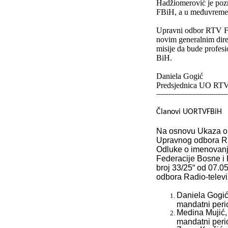
Hadžiomerović je pozn
FBiH, a u međuvremen
Upravni odbor RTV FBi
novim generalnim dire
misije da bude profesi
BiH.
Daniela Gogić
Predsjednica UO RT
-----------------------------------
Članovi UORTVFBiH
Na osnovu Ukaza o 
Upravnog odbora Rad
Odluke o imenovanj
Federacije Bosne i
broj 33/25“ od 07.0
odbora Radio-televi
Daniela Gogić
mandatni perio
Medina Mujić,
mandatni perio