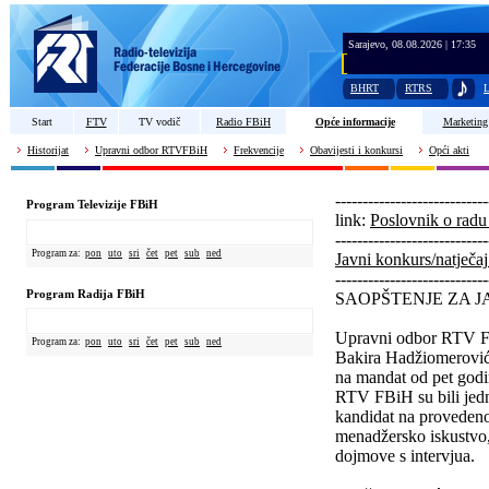
Sarajevo, 08.08.2026 | 17:35
BHRT
RTRS
L
Start
FTV
TV vodič
Radio FBiH
Opće informacije
Marketing
Historijat
Upravni odbor RTVFBiH
Frekvencije
Obavijesti i konkursi
Opći akti
----------------------------
Program Televizije FBiH
link:
Poslovnik o r
----------------------------
Program za:
pon
uto
sri
čet
pet
sub
ned
Javni konkurs/natječa
----------------------------
Program Radija FBiH
SAOPŠTENJE ZA J
Upravni odbor RTV Fed
Program za:
pon
uto
sri
čet
pet
sub
ned
Bakira Hadžiomerovića
na mandat od pet godi
RTV FBiH su bili jedn
kandidat na proveden
menadžersko iskustvo, 
dojmove s intervjua.