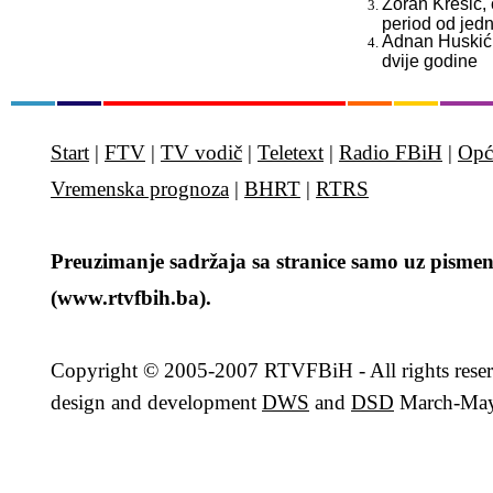
Zoran Krešić, 
period od jed
Adnan Huskić, 
dvije godine
Start
|
FTV
|
TV vodič
|
Teletext
|
Radio FBiH
|
Opć
Vremenska prognoza
|
BHRT
|
RTRS
Preuzimanje sadržaja sa stranice samo uz pismen
(www.rtvfbih.ba).
Copyright
© 2005-2007 RTVFBiH - All rights rese
design and development
DWS
and
DSD
March-May