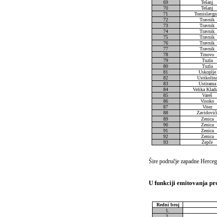
69
Tešanj
70
Tešanj
71
Tomislavgr
72
Travnik
73
Travnik
74
Travnik
75
Travnik
76
Travnik
77
Travnik
78
Trnovo
79
Tuzla
80
Tuzla
81
Uskoplje
82
Ustikolin
83
Ustirama
84
Velika Klad
85
Vareš
86
Visoko
87
Vitez
88
Zavidović
89
Zenica
90
Zenica
91
Zenica
92
Zenica
93
Žepče
Šire područje zapadne Herceg
U funkciji emitovanja pr
Redni broj
1.
2.