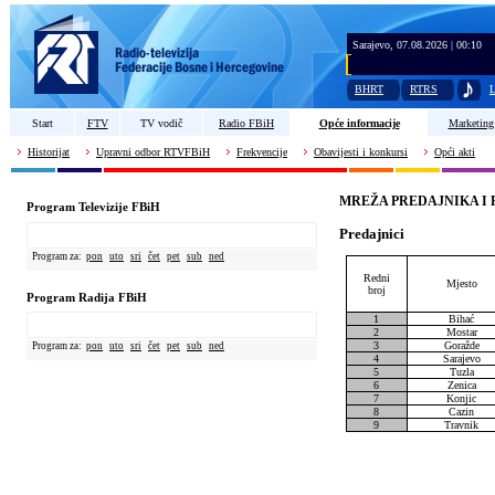
Sarajevo, 07.08.2026 | 00:10
BHRT
RTRS
L
Start
FTV
TV vodič
Radio FBiH
Opće informacije
Marketing
Historijat
Upravni odbor RTVFBiH
Frekvencije
Obavijesti i konkursi
Opći akti
MREŽA PREDAJNIKA I 
Program Televizije FBiH
Predajnici
Program za:
pon
uto
sri
čet
pet
sub
ned
Redni
Mjesto
broj
Program Radija FBiH
1
Bihać
2
Mostar
3
Goražde
Program za:
pon
uto
sri
čet
pet
sub
ned
4
Sarajevo
5
Tuzla
6
Zenica
7
Konjic
8
Cazin
9
Travnik