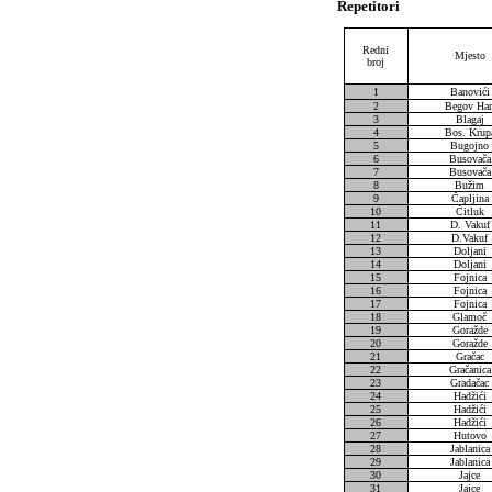
Repetitori
Redni
Mjesto
broj
1
Banovići
2
Begov Ha
3
Blagaj
4
Bos. Krup
5
Bugojno
6
Busovača
7
Busovača
8
Bužim
9
Čapljina
10
Čitluk
11
D. Vakuf
12
D.Vakuf
13
Doljani
14
Doljani
15
Fojnica
16
Fojnica
17
Fojnica
18
Glamoč
19
Goražde
20
Goražde
21
Gračac
22
Gračanica
23
Gradačac
24
Hadžići
25
Hadžići
26
Hadžići
27
Hutovo
28
Jablanica
29
Jablanica
30
Jajce
31
Jajce