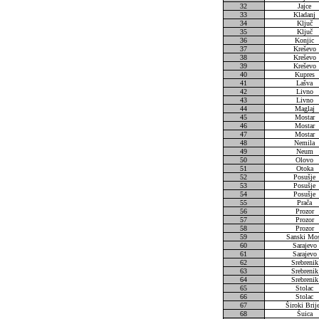
32
Jajce
33
Kladanj
34
Ključ
35
Ključ
36
Konjic
37
Kreševo
38
Kreševo
39
Kreševo
40
Kupres
41
Lašva
42
Livno
43
Livno
44
Maglaj
45
Mostar
46
Mostar
47
Mostar
48
Nemila
49
Neum
50
Olovo
51
Otoka
52
Posušje
53
Posušje
54
Posušje
55
Prača
56
Prozor
57
Prozor
58
Prozor
59
Sanski Mo
60
Sarajevo
61
Sarajevo
62
Srebrenik
63
Srebrenik
64
Srebrenik
65
Stolac
66
Stolac
67
Široki Brij
68
Šuica