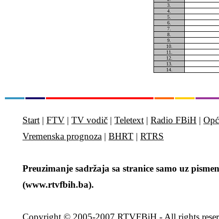
3.
4.
5.
6.
7.
8.
9.
10.
11.
12.
13.
14.
Start
|
FTV
|
TV vodič
|
Teletext
|
Radio FBiH
|
Opć
Vremenska prognoza
|
BHRT
|
RTRS
Preuzimanje sadržaja sa stranice samo uz pismen
(www.rtvfbih.ba).
Copyright
© 2005-2007 RTVFBiH - All rights rese