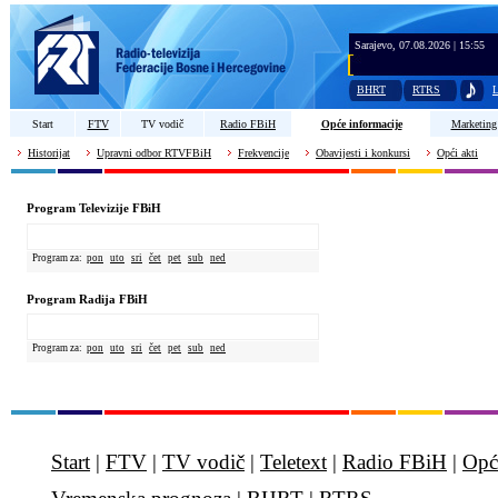
Sarajevo, 07.08.2026 | 15:55
BHRT
RTRS
L
Start
FTV
TV vodič
Radio FBiH
Opće informacije
Marketing
Historijat
Upravni odbor RTVFBiH
Frekvencije
Obavijesti i konkursi
Opći akti
Program Televizije FBiH
Program za:
pon
uto
sri
čet
pet
sub
ned
Program Radija FBiH
Program za:
pon
uto
sri
čet
pet
sub
ned
Start
|
FTV
|
TV vodič
|
Teletext
|
Radio FBiH
|
Opć