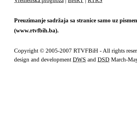
Vremenska prognoza
|
BHRT
|
RTRS
Preuzimanje sadržaja sa stranice samo uz pismen
(www.rtvfbih.ba).
Copyright
© 2005-2007 RTVFBiH - All rights rese
design and development
DWS
and
DSD
March-May