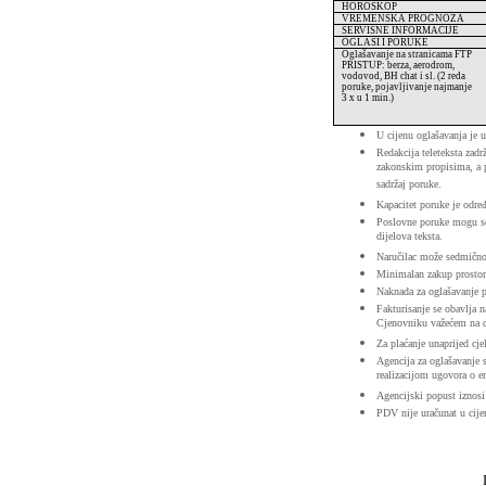
HOROSKOP
VREMENSKA PROGNOZA
SERVISNE INFORMACIJE
OGLASI I PORUKE
Oglašavanje na stranicama FTP
PRISTUP: berza, aerodrom,
vodovod, BH chat i sl. (2 reda
poruke, pojavljivanje najmanje
3 x u 1 min.)
U cijenu oglašavanja je u
Redakcija teleteksta za
zakonskim propisima, a po
sadržaj poruke.
Kapacitet poruke je određ
Poslovne poruke mogu se 
dijelova teksta.
Naručilac može sedmično 
Minimalan zakup prostora
Naknada za oglašavanje p
Fakturisanje se obavlja n
Cjenovniku važećem na d
Za plaćanje unaprijed cj
Agencija za oglašavanje 
realizacijom ugovora o e
Agencijski popust iznosi
PDV nije uračunat u cijen
RTV 
Džemal 