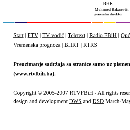
BHRT
Muhamed Baka
generalni direkto
Start
|
FTV
|
TV vodič
|
Teletext
|
Radio FBiH
|
Opć
Vremenska prognoza
|
BHRT
|
RTRS
Preuzimanje sadržaja sa stranice samo uz pismen
(www.rtvfbih.ba).
Copyright
© 2005-2007 RTVFBiH - All rights rese
design and development
DWS
and
DSD
March-May