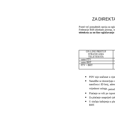
ZA DIREKT
Pored već ponuđenih opcija za ogla
Federacije BiH (direkatn pristup,
teleteksta za on-line oglašavanje
ON-LINE PRISTUP
STRANICAMA
TELETEKSTA
samo FTV
samo BHT
FTV + BHT
PDV nije uračunat u cijen
Narudžbe se dostavljaju
naručioca i ID broj, adres
vrijednost usluga,
period
Plaćanje se vrši po ispo
Za plaćanje unaprijed cj
U slučaju kašnjenja u pla
BHT.