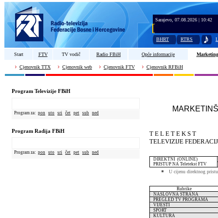
Sarajevo, 07.08.2026 | 10:42
BHRT
RTRS
L
Start
FTV
TV vodič
Radio FBiH
Opće informacije
Marketin
Cjenovnik TTX
Cjenovnik web
Cjenovnik FTV
Cjenovnik RFBiH
Program Televizije FBiH
MARKETINŠ
Program za:
pon
uto
sri
čet
pet
sub
ned
Program Radija FBiH
T E L E T E K S T
TELEVIZIJE FEDERACI
Program za:
pon
uto
sri
čet
pet
sub
ned
DIREKTNI (ONLINE)
PRISTUP
NA
Teletekst FTV
U cijenu direktnog pristu
Rubrike
NASLOVNA STRANA
PREGLED TV PROGRAMA
VIJESTI
SPORT
KULTURA