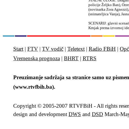
STALNE ULOGE: Dragan De
policije Željko Ban), Ozre
(novinarka Zora Agnezzi)
(snimateljica Vanja), Jas
SCENARIJ: glavni scenaris
Krnjak prema izvornoj id
Start
|
FTV
|
TV vodič
|
Teletext
|
Radio FBiH
|
Opć
Vremenska prognoza
|
BHRT
|
RTRS
Preuzimanje sadržaja sa stranice samo uz pismen
(www.rtvfbih.ba).
Copyright
© 2005-2007 RTVFBiH - All rights rese
design and development
DWS
and
DSD
March-May