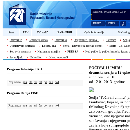
Sarajevo, 07.08.2026 | 23:24
BHRT
RTRS
L
Start
FTV
TV vodič
Radio FBiH
Opće informacije
Marketing
Dnevnik 2
Federacija danas
Dnevnik 3
Odgovorite ljudima!
Titovaža
Serija
U zmajevom gnijezdu
Ko zna, zna
Serija - Djevojke iz fabrike bombi
Serija - CSI Mia
Šou svih vremena
Nacionalne manjine
PRESSA
Kud puklo da puklo, hrvatska igrana s
Super ljudi
Nadreality
Jedne ljetne noći
POČIVALI U MIRU
Program Televizije FBiH
dramska serija u 12 epi
subotom u 20.10
od 12.01.2013. godine
Program za:
pon
uto
sri
čet
pet
sub
ned
Program Radija FBiH
Serija “Počivali u miru” p
Franković) koja se, uz p
Program za:
pon
uto
sri
čet
pet
sub
ned
(Miodrag Krivokapić), up
zatvorskom groblju. Pred 
vremena, ono njegovo nali
suočavanja s njegovom pra
zavjera koje su ispreplele 
životnoj opasnosti, te suoč