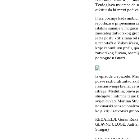
Tvrdoglavo uvjerena da sa
otkriti: da bi mrtvi počiva
Priča počinje kada ambici
reportažu o pripremama za 
istakne sumnje u moguću 
zaostalog zatvorskog grobl
je na poslu kritizirana o
u reportaži o Vukovščaku,
krije zanimljivu priču, ip
zatvorskog čuvara, osamlj
pomogne u istrazi.
Iz epizode u epizodu, Mart
posve različitih zatvorskih
i zastrašivanja kreirat će
istrage. Međutim, prava je
slučajevi i intimne tajne 
svijet čuvara Martina Stru
novinarski senzacionaliza
koje kriju zatvorski grobo
REDATELJI: Goran Rukavi
GLAVNE ULOGE: Judita Fr
Strugar)