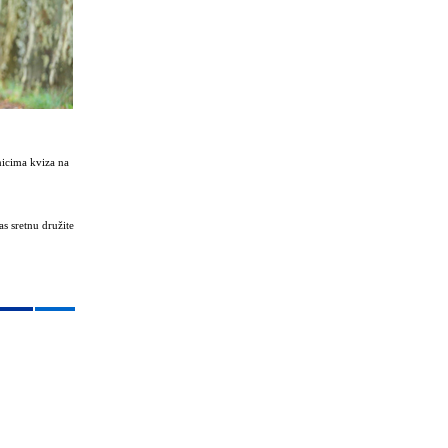
nicima kviza na
s sretnu družite