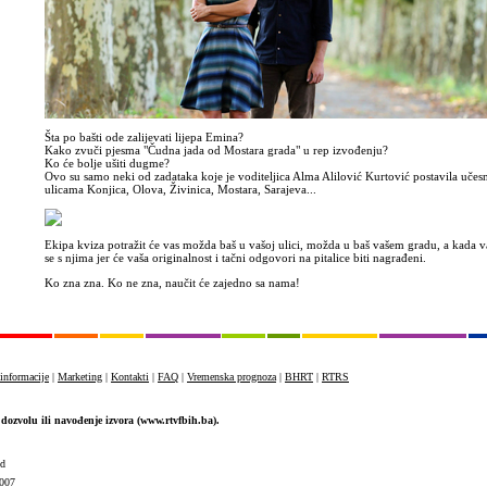
Šta po bašti ode zalijevati lijepa Emina?
Kako zvuči pjesma "Čudna jada od Mostara grada" u rep izvođenju?
Ko će bolje ušiti dugme?
Ovo su samo neki od zadataka koje je voditeljica Alma Alilović Kurtović postavila učes
ulicama Konjica, Olova, Živinica, Mostara, Sarajeva...
Ekipa kviza potražit će vas možda baš u vašoj ulici, možda u baš vašem gradu, a kada va
se s njima jer će vaša originalnost i tačni odgovori na pitalice biti nagrađeni.
Ko zna zna. Ko ne zna, naučit će zajedno sa nama!
informacije
|
Marketing
|
Kontakti
|
FAQ
|
Vremenska prognoza
|
BHRT
|
RTRS
dozvolu ili navođenje izvora (www.rtvfbih.ba).
ed
007