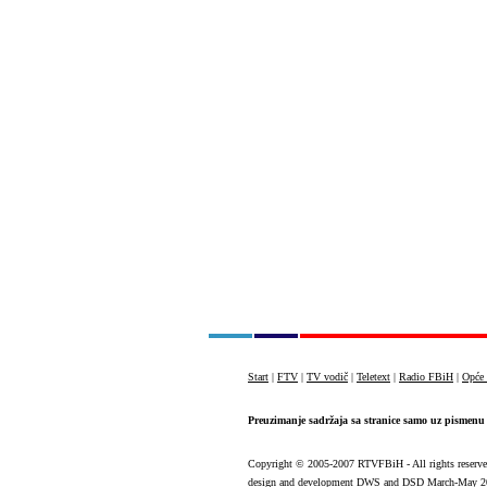
Start
|
FTV
|
TV vodič
|
Teletext
|
Radio FBiH
|
Opće 
Preuzimanje sadržaja sa stranice samo uz pismenu 
Copyright
© 2005-2007 RTVFBiH - All rights reserv
design and development
DWS
and
DSD
March-May 2