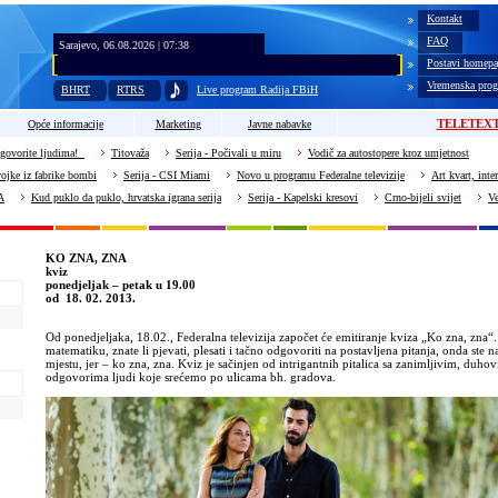
Kontakt
FAQ
Sarajevo, 06.08.2026 | 07:38
Postavi homepa
Vremenska prog
BHRT
RTRS
Live program Radija FBiH
TELETEX
Opće informacije
Marketing
Javne nabavke
govorite ljudima!
Titovaža
Serija - Počivali u miru
Vodič za autostopere kroz umjetnost
vojke iz fabrike bombi
Serija - CSI Miami
Novo u programu Federalne televizije
Art kvart, inte
A
Kud puklo da puklo, hrvatska igrana serija
Serija - Kapelski kresovi
Crno-bijeli svijet
Ve
KO ZNA, ZNA
kviz
ponedjeljak – petak u 19.00
od 18. 02. 2013.
Od ponedjeljaka, 18.02., Federalna televizija započet će emitiranje kviza „Ko zna, zna“. 
matematiku, znate li pjevati, plesati i tačno odgovoriti na postavljena pitanja, onda ste
mjestu, jer – ko zna, zna. Kviz je sačinjen od intrigantnih pitalica sa zanimljivim, duhov
odgovorima ljudi koje srećemo po ulicama bh. gradova.