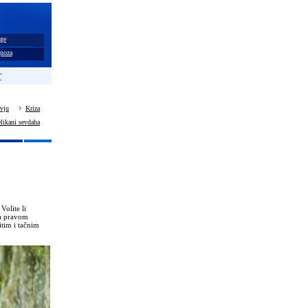
ge
noza
T
rvju
Kriza
likani sevdaha
Volite li
 na pravom
itim i tačnim