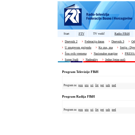
Start
FTV
TV vodič
Radio FBiH
Dnevnik 2
Federacija danas
Dnevnik 3
Od
U zmajevom gnijezdu
Ko zna, zna
Serija - Dje
Šou svih vremena
Nacionalne manjine
PRESS
Super ljudi
Nadreality
Jedne ljetne noći
Program Televizije FBiH
Program za:
pon
uto
sri
čet
pet
sub
ned
Program Radija FBiH
Program za:
pon
uto
sri
čet
pet
sub
ned