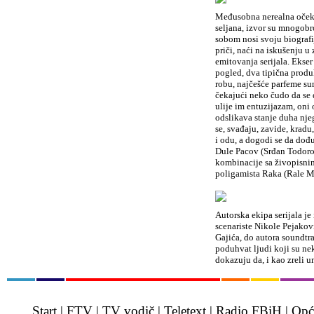
Međusobna nerealna očeki
seljana, izvor su mnogobr
sobom nosi svoju biografij
priči, naći na iskušenju u
emitovanja serijala. Ekser
pogled, dva tipična produ
robu, najčešće parfeme sum
čekajući neko čudo da se 
ulije im entuzijazam, on
odslikava stanje duha nje
se, svađaju, zavide, kradu
i odu, a dogodi se da dođu 
Dule Pacov (Srđan Todorov
kombinacije sa živopisnim
poligamista Raka (Rale Mi
Autorska ekipa serijala j
scenariste Nikole Pejakovi
Gajića, do autora soundtra
poduhvat ljudi koji su ne
dokazuju da, i kao zreli u
Start
|
FTV
|
TV vodič
|
Teletext
|
Radio FBiH
|
Opć