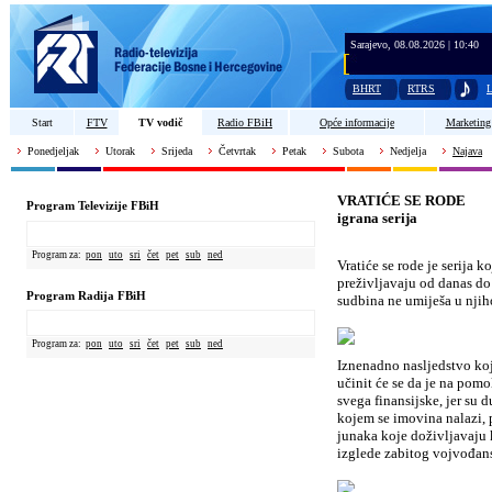
Sarajevo, 08.08.2026 | 10:40
BHRT
RTRS
L
Start
FTV
TV vodič
Radio FBiH
Opće informacije
Marketing
Ponedjeljak
Utorak
Srijeda
Četvrtak
Petak
Subota
Nedjelja
Najava
VRATIĆE SE RODE
Program Televizije FBiH
igrana serija
Program za:
pon
uto
sri
čet
pet
sub
ned
Vratiće se rode je serija k
preživljavaju od danas do
Program Radija FBiH
sudbina ne umiješa u njih
Program za:
pon
uto
sri
čet
pet
sub
ned
Iznenadno nasljedstvo koj
učinit će se da je na pomo
svega finansijske, jer su 
kojem se imovina nalazi, 
junaka koje doživljavaju 
izglede zabitog vojvođan