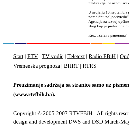
predstavljat će osnov svak
U nedjelju 16. septembra
porodičnu poljoprivredu“
Agencija za razvoj općine
zbog koji je profesionalni
Kroz „Zelenu panoramu“ v
Start
|
FTV
|
TV vodič
|
Teletext
|
Radio FBiH
|
Opć
Vremenska prognoza
|
BHRT
|
RTRS
Preuzimanje sadržaja sa stranice samo uz pismen
(www.rtvfbih.ba).
Copyright
© 2005-2007 RTVFBiH - All rights rese
design and development
DWS
and
DSD
March-May