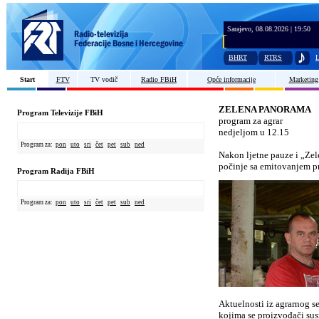
Sarajevo, 08.08.2026 | 19:50
BHRT
RTRS
L
Start
FTV
TV vodič
Radio FBiH
Opće informacije
Marketing
ZELENA PANORAMA
Program Televizije FBiH
program za agrar
nedjeljom u 12.15
Program za:
pon
uto
sri
čet
pet
sub
ned
Nakon ljetne pauze i „Ze
počinje sa emitovanjem pr
Program Radija FBiH
Program za:
pon
uto
sri
čet
pet
sub
ned
Aktuelnosti iz agrarnog se
kojima se proizvođači sus