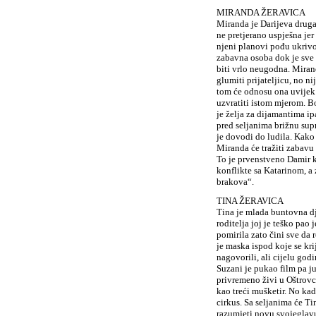
MIRANDA ŽERAVICA
Miranda je Darijeva druga
ne pretjerano uspješna jer 
njeni planovi pođu ukrivo
zabavna osoba dok je sve 
biti vrlo neugodna. Mirand
glumiti prijateljicu, no n
tom će odnosu ona uvijek 
uzvratiti istom mjerom. Bor
je želja za dijamantima i
pred seljanima brižnu su
je dovodi do ludila. Kako
Miranda će tražiti zabav
To je prvenstveno Damir ko
konflikte sa Katarinom, a 
brakova“.
TINA ŽERAVICA
Tina je mlada buntovna dj
roditelja joj je teško pao 
pomirila zato čini sve da 
je maska ispod koje se krij
nagovorili, ali cijelu god
Suzani je pukao film pa ju
privremeno živi u Oštrovc
kao treći mušketir. No kad
cirkus. Sa seljanima će Ti
razumjeti novu svojeglavu 