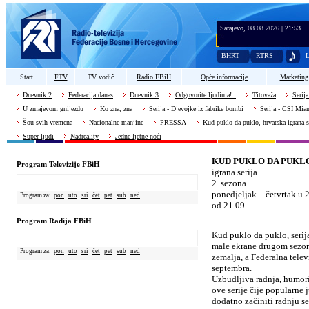
Sarajevo, 08.08.2026 | 21:53
BHRT
RTRS
L
Start
FTV
TV vodič
Radio FBiH
Opće informacije
Marketing
Dnevnik 2
Federacija danas
Dnevnik 3
Odgovorite ljudima!
Titovaža
Serija
U zmajevom gnijezdu
Ko zna, zna
Serija - Djevojke iz fabrike bombi
Serija - CSI Mia
Šou svih vremena
Nacionalne manjine
PRESSA
Kud puklo da puklo, hrvatska igrana s
Super ljudi
Nadreality
Jedne ljetne noći
KUD PUKLO DA PUKL
Program Televizije FBiH
igrana serija
2. sezona
ponedjeljak – četvrtak u 
Program za:
pon
uto
sri
čet
pet
sub
ned
od 21.09.
Program Radija FBiH
Kud puklo da puklo, serija
male ekrane drugom sezon
Program za:
pon
uto
sri
čet
pet
sub
ned
zemalja, a Federalna telev
septembra.
Uzbudljiva radnja, humoris
ove serije čije popularne 
dodatno začiniti radnju se