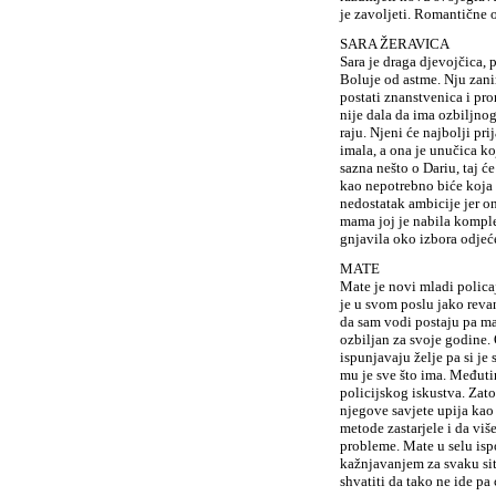
je zavoljeti. Romantične 
SARA ŽERAVICA
Sara je draga djevojčica, 
Boluje od astme. Nju zani
postati znanstvenica i pro
nije dala da ima ozbiljno
raju. Njeni će najbolji pri
imala, a ona je unučica koj
sazna nešto o Dariu, taj ć
kao nepotrebno biće koja 
nedostatak ambicije jer on
mama joj je nabila komplek
gnjavila oko izbora odjeće 
MATE
Mate je novi mladi polica
je u svom poslu jako reva
da sam vodi postaju pa maka
ozbiljan za svoje godine. 
ispunjavaju želje pa si je 
mu je sve što ima. Međutim
policijskog iskustva. Zato
njegove savjete upija kao
metode zastarjele i da viš
probleme. Mate u selu isp
kažnjavanjem za svaku sit
shvatiti da tako ne ide p