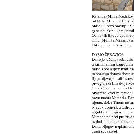
Katarina (Mirna Medakovi
od Mile (Milan Štrljić) i 
obitelji ubrzo počinju izl
generacijskih i karakterni
Od novih likova upoznat ć
Tinu (Monika Mihajlović) 
Oštrovcu učiniti vrlo živ
DARIO ŽERAVICA
Dario je računovođa, vrlo 
u kriminalnim krugovima. 
mirio s pozicijom mafijaš
ta pozicija donosi dosta s
lijepe djevojke, ali i stre
prvog braka ima dvije kćer
Cure žive s mamom, a Dario
otvoreno krivi za razvod 
novu mamu Mirandu. Dario 
njemu, dok s Tinom ne mož
Njegov boravak u Oštrovcu 
izgubljenih dijamanata, a 
Miranda po prvi put žive sk
najboljih namjera da se p
Daria. Njegov neplanirano
cijeli svoj život.