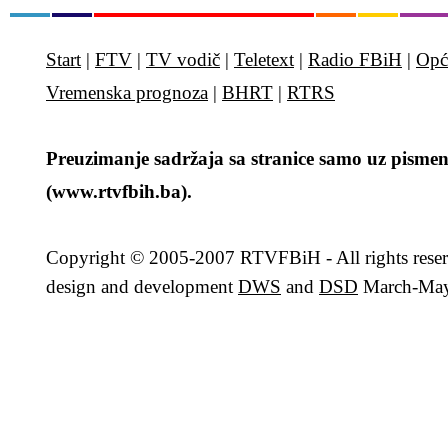
Start
|
FTV
|
TV vodič
|
Teletext
|
Radio FBiH
|
Opć
Vremenska prognoza
|
BHRT
|
RTRS
Preuzimanje sadržaja sa stranice samo uz pismen
(www.rtvfbih.ba).
Copyright
© 2005-2007 RTVFBiH - All rights rese
design and development
DWS
and
DSD
March-May