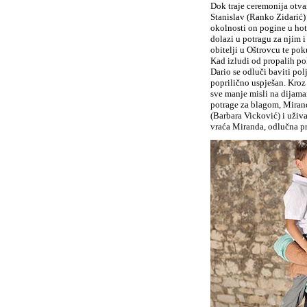
Dok traje ceremonija otva
Stanislav (Ranko Zidarić)
okolnosti on pogine u hot
dolazi u potragu za njim 
obitelji u Oštrovcu te po
Kad izludi od propalih pok
Dario se odluči baviti po
poprilično uspješan. Kroz 
sve manje misli na dijama
potrage za blagom, Miranda
(Barbara Vicković) i uživ
vraća Miranda, odlučna p