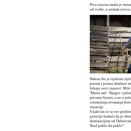
Prva sezona imala je sreta
od ovrhe, a ostatak novca 
Nakon što je tijekom cijel
potom i postao direktor is
čekaju novi izazovi. Mile 
''Đurin san''. Njegov vječn
privatni biznis, a ne u se
ceremonija otvaranja hote
situacije.
S kakvim će se sve problem
pozicije budući da je obe
destinacijom od Dubrovnika
'Kud puklo da puklo'!