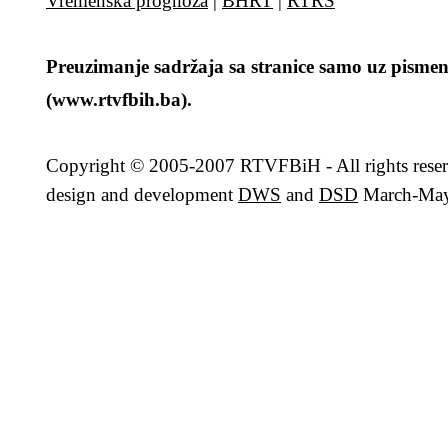
Vremenska prognoza
|
BHRT
|
RTRS
Preuzimanje sadržaja sa stranice samo uz pismen
(www.rtvfbih.ba).
Copyright
© 2005-2007 RTVFBiH - All rights rese
design and development
DWS
and
DSD
March-May