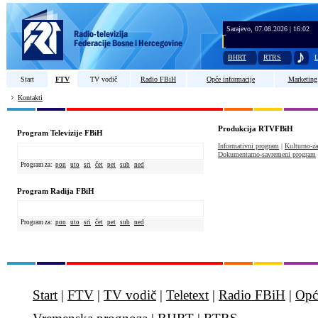
Sarajevo, 07.08.2026 | 16:02
BHRT
RTRS
L
Start
FTV
TV vodič
Radio FBiH
Opće informacije
Marketing
Kontakti
Produkcija RTVFBiH
Program Televizije FBiH
Informativni program
|
Kulturno-z
Dokumentarno-savremeni program
Program za:
pon
uto
sri
čet
pet
sub
ned
Program Radija FBiH
Program za:
pon
uto
sri
čet
pet
sub
ned
Start
|
FTV
|
TV vodič
|
Teletext
|
Radio FBiH
|
Opć