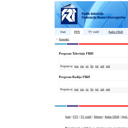
Start
FTV
TV vodič
Radio FBiH
Kontakti
Program Televizije FBiH
Program za:
pon
uto
sri
čet
pet
sub
ned
Program Radija FBiH
Program za:
pon
uto
sri
čet
pet
sub
ned
Start
|
FTV
|
TV vodič
|
Teletext
|
Radio FBiH
|
Opće 