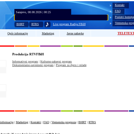
Kontakt
FAQ
Sarajevo, 08.08.2026 | 00:25
Postavi homepa
Vremenska prog
BHRT
RTRS
Live program Radija FBiH
TELETEX
Opće informacije
Marketing
Javne nabavke
Produkcija RTVFBiH
Informativni program
|
Kulturno-zabavni program
Dokumentarno-savremeni program
|
Program za djecu i mlade
informacije
|
Marketing
|
Kontakti
|
FAQ
|
Vremenska prognoza
|
BHRT
|
RTRS