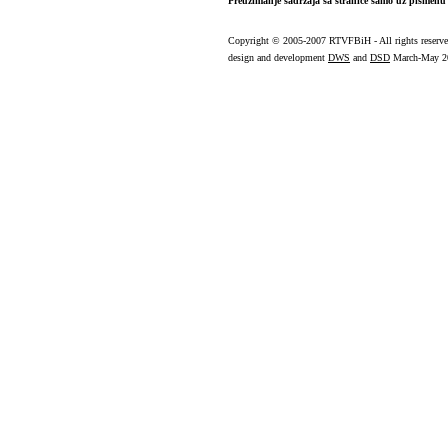
Preuzimanje sadržaja sa stranice samo uz pismenu 
Copyright
© 2005-2007 RTVFBiH - All rights reserv
design and development
DWS
and
DSD
March-May 2