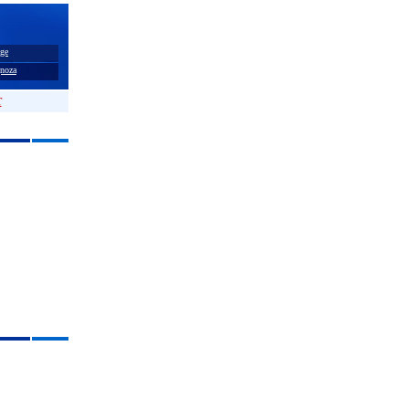
ge
noza
T