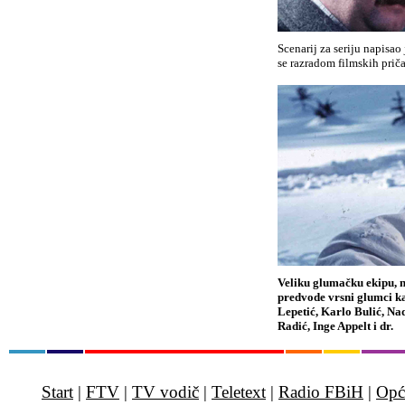
Scenarij za seriju napisao
se razradom filmskih prič
Veliku glumačku ekipu, nj
predvode vrsni glumci ka
Lepetić, Karlo Bulić, Na
Radić, Inge Appelt i dr.
Start
|
FTV
|
TV vodič
|
Teletext
|
Radio FBiH
|
Opć