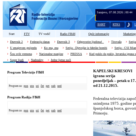
Sarajevo, 07.08.2026 | 00:44
BHRT
RTRS
L
Start
FTV
TV vodič
Radio FBiH
Opće informacije
Marketing
Dnevnik 2
Federacija danas
Dnevnik 3
Odgovorite ljudima!
Titovaža
Serija
U zmajevom gnijezdu
Ko zna, zna
Serija - Djevojke iz fabrike bombi
Serija - CSI Mia
Šou svih vremena
Nacionalne manjine
PRESSA
Kud puklo da puklo, hrvatska igrana s
Super ljudi
Nadreality
Jedne ljetne noći
KAPELSKI KRESOVI
Program Televizije FBiH
igrana serija
ponedjeljak – petak u 17
od 21.12.2015.
Program za:
pon
uto
sri
čet
pet
sub
ned
Program Radija FBiH
Federalna televizija započ
snimljena 1975. godine p
španjolskog borca, govor
Program za:
pon
uto
sri
čet
pet
sub
ned
Primorju.