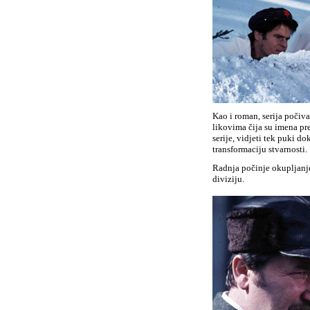
Kao i roman, serija počiva
likovima čija su imena pre
serije, vidjeti tek puki 
transformaciju stvarnosti.
Radnja počinje okupljanje
diviziju.