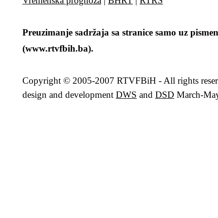
Vremenska prognoza
|
BHRT
|
RTRS
Preuzimanje sadržaja sa stranice samo uz pismen
(www.rtvfbih.ba).
Copyright
© 2005-2007 RTVFBiH - All rights rese
design and development
DWS
and
DSD
March-May