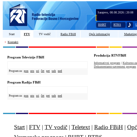
Sarajevo, 08.08.2026 | 20:08
BHRT
RTRS
L
Start
FTV
TV vodič
Radio FBiH
Opće informacije
Marketing
Kontakti
Produkcija RTVFBiH
Program Televizije FBiH
Informativni program
|
Kulturno-z
Dokumentarno-savremeni program
Program za:
pon
uto
sri
čet
pet
sub
ned
Program Radija FBiH
Program za:
pon
uto
sri
čet
pet
sub
ned
Start
|
FTV
|
TV vodič
|
Teletext
|
Radio FBiH
|
Opć