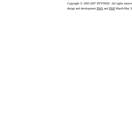
Copyright
© 2005-2007 RTVFBiH - All rights reserv
design and development
DWS
and
DSD
March-May 2