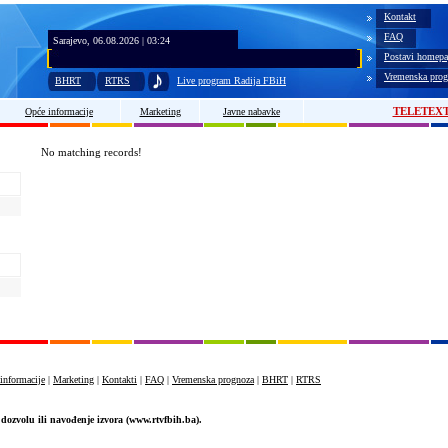
Kontakt
FAQ
Sarajevo, 06.08.2026 | 03:24
Postavi homepa
Vremenska prog
BHRT
RTRS
Live program Radija FBiH
TELETEX
Opće informacije
Marketing
Javne nabavke
No matching records!
informacije
|
Marketing
|
Kontakti
|
FAQ
|
Vremenska prognoza
|
BHRT
|
RTRS
dozvolu ili navođenje izvora (www.rtvfbih.ba).