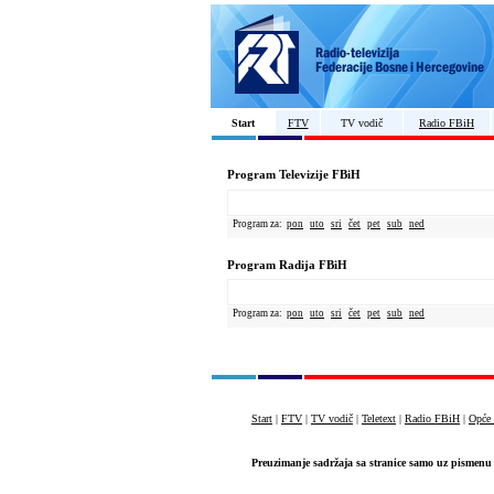
Start
FTV
TV vodič
Radio FBiH
Program Televizije FBiH
Program za:
pon
uto
sri
čet
pet
sub
ned
Program Radija FBiH
Program za:
pon
uto
sri
čet
pet
sub
ned
Start
|
FTV
|
TV vodič
|
Teletext
|
Radio FBiH
|
Opće 
Preuzimanje sadržaja sa stranice samo uz pismenu 