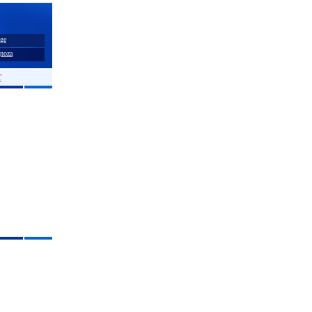
ge
noza
T