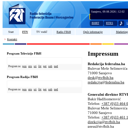
Sarajevo, 09.08.2026 | 12:02
BHRT
RTRS
L
Start
FTV
TV vodič
Radio FBiH
Opće informacije
Marketing
Kontakti
Impressum
Program Televizije FBiH
Redakcija federalna.ba
Program za:
pon
uto
sri
čet
pet
sub
ned
Bulevar Meše Selimovića
71000 Sarajevo
Program Radija FBiH
desk@rtvfbih.ba
redakcija@federalna.ba
Program za:
pon
uto
sri
čet
pet
sub
ned
Generalni direktor RT
Bakir Hadžiomerović
Telefon:
+387 (0)33 464 
Bulevar Meše Selimovića
71000 Sarajevo
Telefon:
+387 (0)33 461 
direkcija@rtvfbih.ba
press@rtvfbih.ba