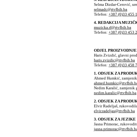
Selma Dizdar-Cerović, ure
selmadc@rtvfbih.ba
Telefon:
+387 (0)33 455 
4. REDAKCIJA MUZI
muzicka.rf@rtvfbih.ba
Telefon:
+387 (0)33 453 
ODJEL PROIZVODNJE
Haris Zvizdić, glavni pr
haris.zvizdic@rtvfbih.ba
Telefon:
+387 (0)33 458 
1. ODSJEK ZA PROD
Ahmed Humkić, zamjenik
ahmed.humkic@rtvfbih.b
Nedim Karalić, zamjenik
nedim.karalic@rtvfbih.ba
2. ODSJEK ZA PRODU
Elvir Radeljaš, rukovodil
elvir.radeljas@rtvfbih.ba
3. ODSJEK ZA JEZIKE
Jasna Primorac, rukovodit
jasna.primorac@rtvfbih.b