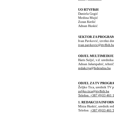
UO RTVFBiH
Daniela Gogić
Medina Mujić
Zoran Krešić
Adnan Huskić
SEKTOR ZA PROGRAM
Ivan Pavković, izvršni d
ivan.pavkovic@rtvfbih.b
ODJEL MULTIMEDIJE
Haris Suljić, v.d. urednika
Adnan Jašarspahić, tehnič
redakcija@federalna.ba
ODJEL ZA TV PROGR
Željko Tica, urednik TV 
zeljko.tica@rtvfbih.ba
Telefon: +387 (0)33 461 
1. REDAKCIJA INFO
Mirza Huskić, urednik red
Telefon:
+387 (0)33 461 