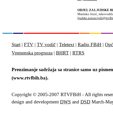
ODJEL ZA LJUDSKE R
Marinko Jozić, rukovodil
ljudski.potencijali@rtvfb
Start
|
FTV
|
TV vodič
|
Teletext
|
Radio FBiH
|
Opć
Vremenska prognoza
|
BHRT
|
RTRS
Preuzimanje sadržaja sa stranice samo uz pismen
(www.rtvfbih.ba).
Copyright
© 2005-2007 RTVFBiH - All rights rese
design and development
DWS
and
DSD
March-May