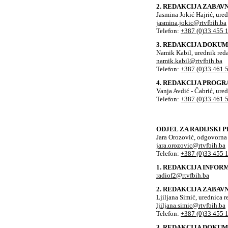
2. REDAKCIJA ZABA
Jasmina Jokić Hajrić, ure
jasmina.jokic@rtvfbih.ba
Telefon:
+387 (0)33 455 
3. REDAKCIJA DOK
Namik Kabil, urednik red
namik.kabil@rtvfbih.ba
Telefon:
+387 (0)33 461 
4. REDAKCIJA PROGR
Vanja Avdić - Čabrić, ure
Telefon:
+387 (0)33 461 
ODJEL ZA RADIJSKI 
Jara Orozović, odgovorna
jara.orozovic@rtvfbih.ba
Telefon:
+387 (0)33 455 
1. REDAKCIJA INFO
radiof2@rtvfbih.ba
2. REDAKCIJA ZABA
Ljiljana Simić, urednica r
ljiljana.simic@rtvfbih.ba
Telefon:
+387 (0)33 455 
3. REDAKCIJA DOK