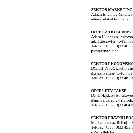
SEKTOR MARKETING
Adnan Bilal, izvršni direk
adnan.bilal@rtvfbih.ba
ODJEL ZA KOMUNIKA
Adesa Kulenović, rukovod
ada.kulenovic@rtvfbih.b
Tel/Fax:
+387 (0)33 461 
press@rtvfbih.ba
SEKTOR EKONOMSKO 
Džemal Vatreš, izvršni dir
dzemal.vatres@rtvfbih.ba
Tel/Fax:
+387 (0)33 461 
ODJEL RTV TAKSE
Denis Hajdarević, rukovo
denis.hajdarevic@rtvfbih
Tel/Fax:
+387 (0)33 464 
SEKTOR PRAVNIH PO
Melisa Jaramaz Belenji, iz
Tel/Fax:
+387 (0)33 455 
ps@rtvfbih.ba