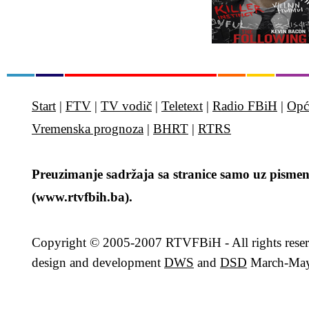
Start
|
FTV
|
TV vodič
|
Teletext
|
Radio FBiH
|
Opć
Vremenska prognoza
|
BHRT
|
RTRS
Preuzimanje sadržaja sa stranice samo uz pismen
(www.rtvfbih.ba).
Copyright
© 2005-2007 RTVFBiH - All rights rese
design and development
DWS
and
DSD
March-May