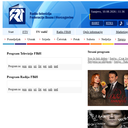
Sarajevo, 10.08.2026 | 11:36
BHRT
RTRS
L
Start
FTV
TV vodič
Radio FBiH
Opće informacije
Marketing
Ponedjeljak
Utorak
Srijeda
Četvrtak
Petak
Subota
Nedjelja
Najava
Strani program
Program Televizije FBiH
Sve će biti dobro
|
Serija - Cvat l
Nevjesta sa ožiljkom
|
Serija - Naš
Program za:
pon
uto
sri
čet
pet
sub
ned
Program Radija FBiH
Program za:
pon
uto
sri
čet
pet
sub
ned