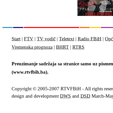
Start
|
FTV
|
TV vodič
|
Teletext
|
Radio FBiH
|
Opć
Vremenska prognoza
|
BHRT
|
RTRS
Preuzimanje sadržaja sa stranice samo uz pismen
(www.rtvfbih.ba).
Copyright
© 2005-2007 RTVFBiH - All rights rese
design and development
DWS
and
DSD
March-May