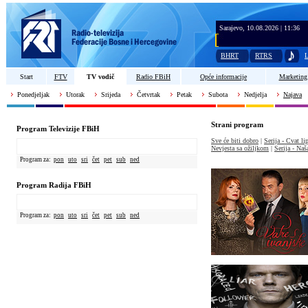
Sarajevo, 10.08.2026 | 11:36
BHRT
RTRS
L
Start
FTV
TV vodič
Radio FBiH
Opće informacije
Marketing
Ponedjeljak
Utorak
Srijeda
Četvrtak
Petak
Subota
Nedjelja
Najava
Strani program
Program Televizije FBiH
Sve će biti dobro
|
Serija - Cvat l
Nevjesta sa ožiljkom
|
Serija - Naš
Program za:
pon
uto
sri
čet
pet
sub
ned
Program Radija FBiH
Program za:
pon
uto
sri
čet
pet
sub
ned