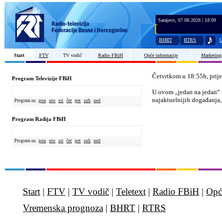
Sarajevo, 07.08.2026 | 18:09
BHRT
RTRS
L
Start
FTV
TV vodič
Radio FBiH
Opće informacije
Marketing
Četvrtkom u 18:55h, prije
Program Televizije FBiH
U ovom
„jedan na jedan“ 
najaktuelnijih događanja, 
Program za:
pon
uto
sri
čet
pet
sub
ned
Program Radija FBiH
Program za:
pon
uto
sri
čet
pet
sub
ned
Start
|
FTV
|
TV vodič
|
Teletext
|
Radio FBiH
|
Opć
Vremenska prognoza
|
BHRT
|
RTRS