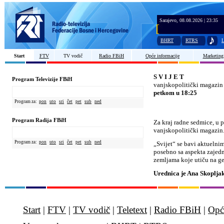
Sarajevo, 08.08.2026 | 23:35
BHRT
RTRS
L
Start
FTV
TV vodič
Radio FBiH
Opće informacije
Marketing
S V I J E T
Program Televizije FBiH
vanjskopolitički magazin
petkom u 18:25
Program za:
pon
uto
sri
čet
pet
sub
ned
Program Radija FBiH
Za kraj radne sedmice, u p
vanjskopolitički magazin
Program za:
pon
uto
sri
čet
pet
sub
ned
„Svijet“ se bavi aktueln
posebno sa aspekta zajed
zemljama koje utiču na ge
Urednica je Ana Skopljak
Start
|
FTV
|
TV vodič
|
Teletext
|
Radio FBiH
|
Opć