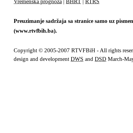
Vremenska prognoza
|
BHRT
|
RTRS
Preuzimanje sadržaja sa stranice samo uz pismen
(www.rtvfbih.ba).
Copyright
© 2005-2007 RTVFBiH - All rights rese
design and development
DWS
and
DSD
March-May